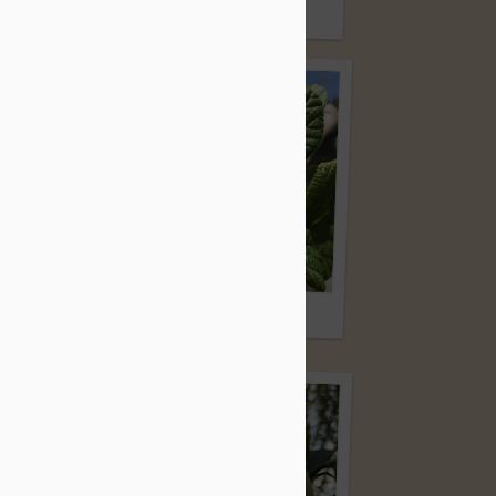
＾）
故障（ ; ; ）
キウイの新芽