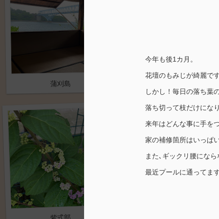
今年も後1カ月。
花壇のもみじが綺麗で
蒲刈島
やっと完成？
しかし！毎日の落ち葉
落ち切って枝だけにな
来年はどんな事に手を
家の補修箇所はいっぱ
また､ギックリ腰になら
最近プールに通ってます( 
お盆
紫式部