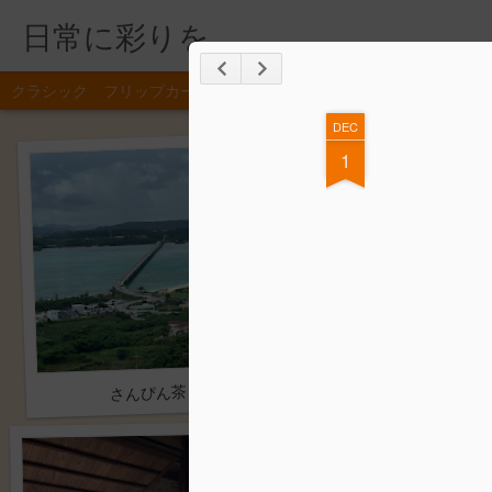
日常に彩りを｡
クラシック
フリップカード
雑誌
モザイク
サイドバー
スナッ
DEC
1
さんぴん茶
田植え直後