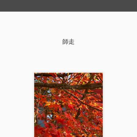
プショット
タイムスライド
師走
師走
お茶の花