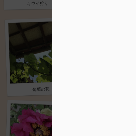
キウイ狩り
柿
BBQ2
葡萄の花