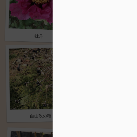
壁塗り
牡丹
白山吹の種
車庫解体