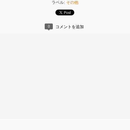
張り替え２
錦帯橋
その他
ラベル:
0
コメントを追加
工事後
工事3