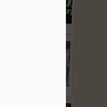
クリスマスローズ
り
穫
干し柿のコツ