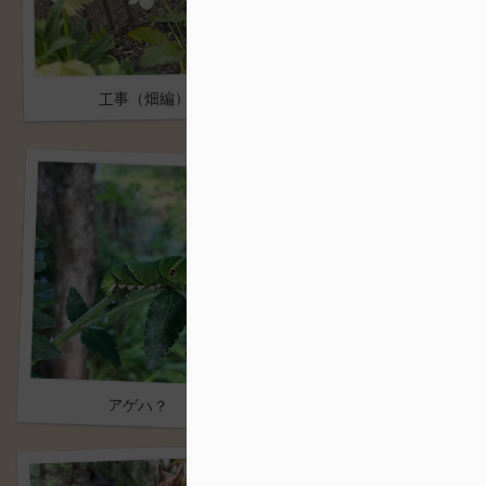
工事（畑編）
誕生日
キウイ
アゲハ？