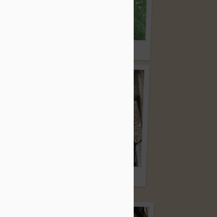
カエル
大冒険
花