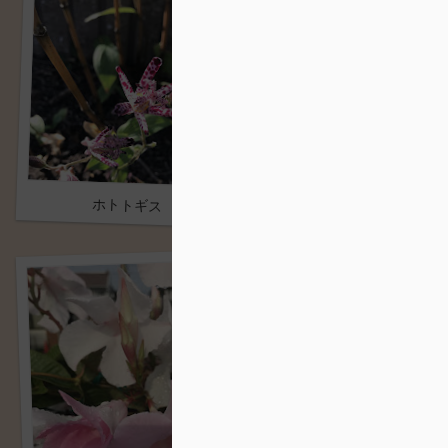
アオツヅラフジ
ホトトギス