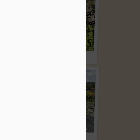
具）
収穫
やっと貼りました