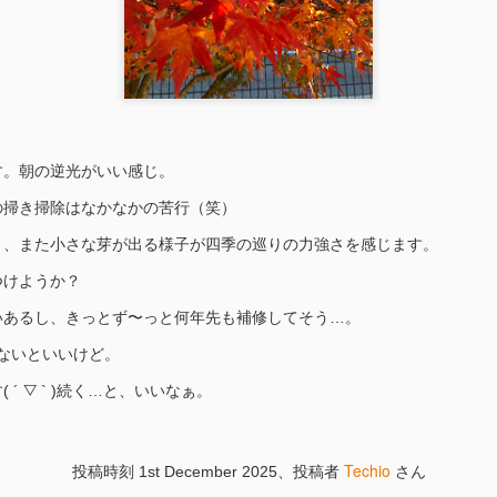
す。朝の逆光がいい感じ。
張り替え（金
凶
の掃き掃除はなかなかの苦行（笑）
り、また小さな芽が出る様子が四季の巡りの力強さを感じます。
つけようか？
いあるし、きっとず〜っと何年先も補修してそう…。
ないといいけど。
´ ▽ ` )続く…と、いいなぁ。
Techio
投稿時刻
1st December 2025
、投稿者
さん