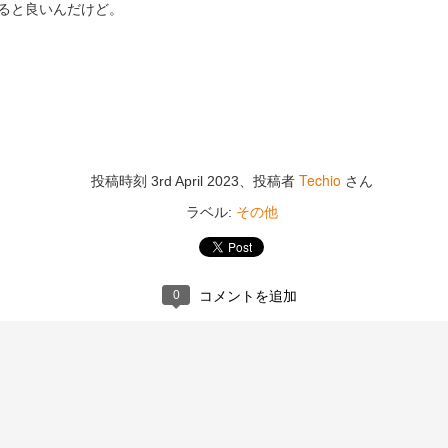
張り替え２
錦帯橋
ると良いんだけど。
Techio
投稿時刻
3rd April 2023
、投稿者
さん
その他
ラベル:
工事後
工事3
0
コメントを追加