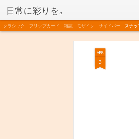
日常に彩りを｡
クラシック
フリップカード
雑誌
モザイク
サイドバー
スナッ
APR
3
さんぴん茶
田植え直後