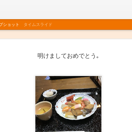
プショット
タイムスライド
明けましておめでとう｡
師走
お茶の花