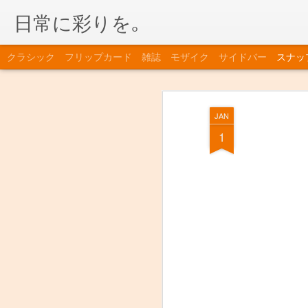
日常に彩りを｡
クラシック
フリップカード
雑誌
モザイク
サイドバー
スナッ
JAN
1
さんぴん茶
田植え直後