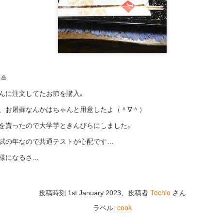
🎍
張り替え（金
凶
んに注文してたお節を購入｡
、お屠蘇なんかはちゃんと用意したよ（＾∇＾）
を貰ったので大学芋ときんぴらにしました｡
試の年なので共通テストが心配です…
様になるさ…
Techio
投稿時刻
1st January 2023
、投稿者
さん
cook
ラベル: