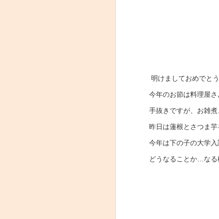
明けましておめでとう
蒲刈島
やっと完成？
今年のお節は料理屋さ
手抜きですが、お雑煮
昨日は蓮根とさつま芋
今年は下の子の大学入
どうなることか…なる
お盆
紫式部