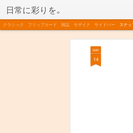
日常に彩りを｡
クラシック
フリップカード
雑誌
モザイク
サイドバー
スナッ
MAY
14
さんぴん茶
田植え直後