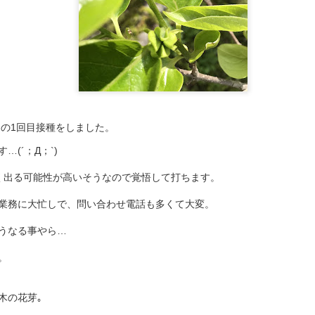
張り替え（金
凶
の1回目接種をしました。
(´；Д；`)
く出る可能性が高いそうなので覚悟して打ちます。
業務に大忙しで、問い合わせ電話も多くて大変。
うなる事やら…
。
木の花芽｡