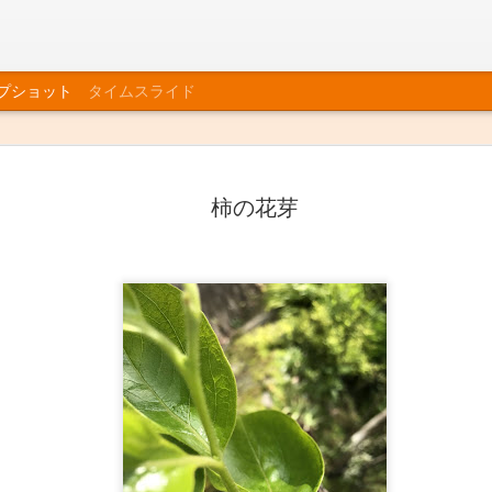
プショット
タイムスライド
柿の花芽
師走
お茶の花