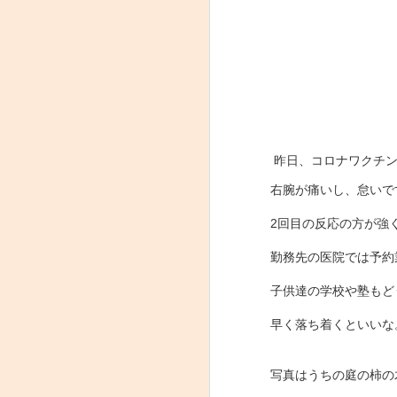
蒲刈島
やっと完成？
昨日、コロナワクチン
右腕が痛いし、怠いです…
2回目の反応の方が強
勤務先の医院では予約
子供達の学校や塾もど
早く落ち着くといいな
写真はうちの庭の柿の
お盆
紫式部