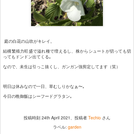
庭の白花の山吹がキレイ。
結構繁殖力旺盛で溢れ種で増えるし、株からシュートが切っても切
ってもドンドン出てくる｡
なので、未生は引っこ抜くし、ガンガン強剪定してます（笑）
明日は休みなので一日、草むしりかなぁ〜｡
今日の晩御飯はシーフードグラタン｡
投稿時刻
24th April 2021
、投稿者
Techio
さん
ラベル:
garden