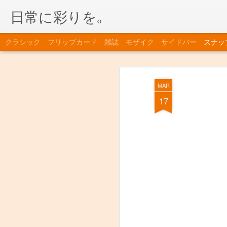
日常に彩りを｡
クラシック
フリップカード
雑誌
モザイク
サイドバー
スナッ
MAR
17
さんぴん茶
田植え直後