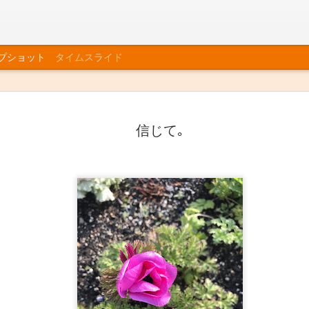
プショット
タイムスライド
信じて｡
師走
お茶の花