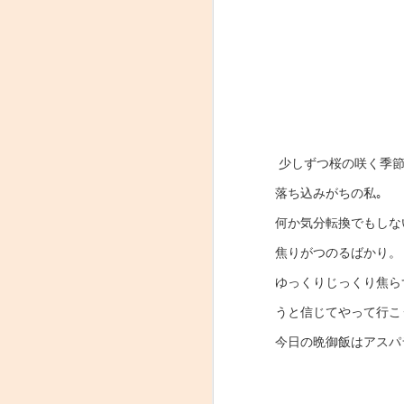
蒲刈島
やっと完成？
少しずつ桜の咲く季節
落ち込みがちの私｡
何か気分転換でもしな
焦りがつのるばかり。
ゆっくりじっくり焦ら
うと信じてやって行こうっ
今日の晩御飯はアスパ
お盆
紫式部