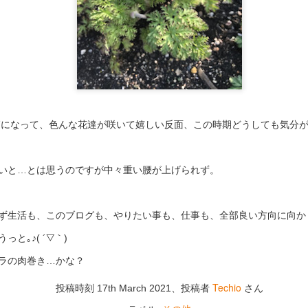
張り替え（金
凶
になって、色んな花達が咲いて嬉しい反面、この時期どうしても気分
いと…とは思うのですが中々重い腰が上げられず。
ず生活も、このブログも、やりたい事も、仕事も、全部良い方向に向か
と｡♪( ´▽｀)
ラの肉巻き…かな？
Techio
投稿時刻
17th March 2021
、投稿者
さん