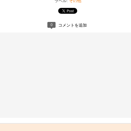
その他
張り替え２
ラベル:
錦帯橋
0
コメントを追加
工事後
工事3