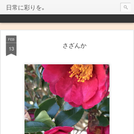
日常に彩りを｡
FEB
さざんか
13