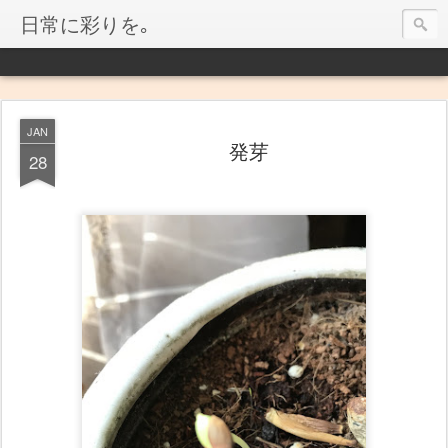
日常に彩りを｡
JAN
発芽
28