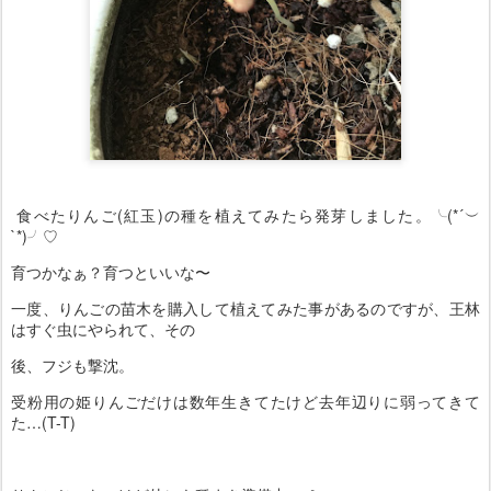
食べたりんご(紅玉)の種を植えてみたら発芽しました。╰(*´︶
`*)╯♡
育つかなぁ？育つといいな〜
一度、りんごの苗木を購入して植えてみた事があるのですが、王林
はすぐ虫にやられて、その
後、フジも撃沈。
受粉用の姫りんごだけは数年生きてたけど去年辺りに弱ってきて
た…(T-T)