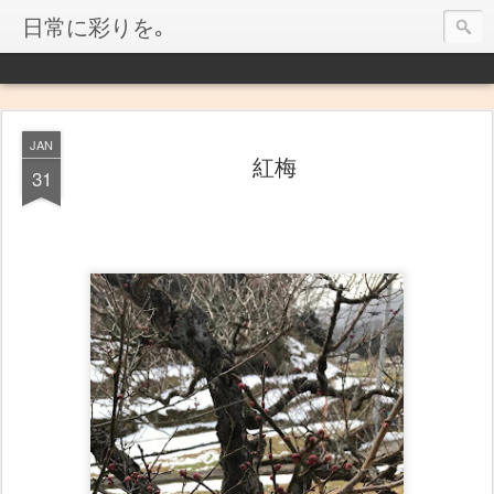
日常に彩りを｡
JAN
紅梅
31