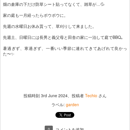
畑の倉庫の下だけ防草シート貼ってなくて、雑草が…💦
家の庭も一月経ったらボウボウに。
先週の水曜日お休み貰って、草刈りして来ました。
先週土、日曜日には長男と義父母と田舎の家に一泊して庭でBBQ｡
暑過ぎず、寒過ぎず、一番いい季節に連れてきてあげれて良かっ
た〜✨
投稿時刻
3rd June 2024
、投稿者
Techio
さん
ラベル:
garden
0
コメントを追加