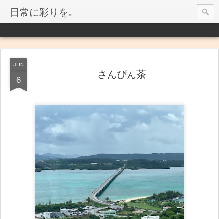
日常に彩りを｡
JUN
さんぴん茶
6