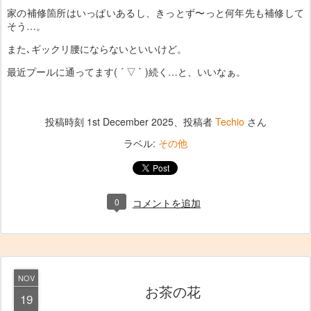
家の補修箇所はいっぱいあるし、きっとず〜っと何年先も補修して
そう…。
また､ギックリ腰にならないといいけど。
最近プールに通ってます( ´ ▽ ` )続く…と、いいなぁ。
投稿時刻
1st December 2025
、投稿者
Techio
さん
ラベル:
その他
0
コメントを追加
NOV
お茶の花
19