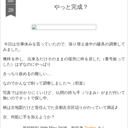
MAY
やっと完成？
29
今日は仕事休みを貰っていたので、張り替え途中の建具の調整して
みました。
襖枠を外し、出来るだけそのままの場所に枠を戻した（番号振って
した）はずなのにやっぱり
きっちり嵌めるの難しい…
なのでかんなで削って調整しました〜（邪道）
写真では分かりにくいけど、仏間の持ち手（つまみ）がまだ付いて
無いのでネットで探し中。
柄は古地図だけど昔住んでた京都左京区辺りがのっていて満足♪
次、何処に手を加えようか？
投稿時刻
29th May 2025
、投稿者
Techio
さん