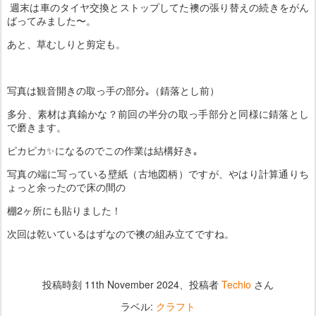
週末は車のタイヤ交換とストップしてた襖の張り替えの続きをがん
ばってみました〜。
あと、草むしりと剪定も。
写真は観音開きの取っ手の部分｡（錆落とし前）
多分、素材は真鍮かな？前回の半分の取っ手部分と同様に錆落とし
で磨きます。
ピカピカ✨になるのでこの作業は結構好き｡
写真の端に写っている壁紙（古地図柄）ですが、やはり計算通りち
ょっと余ったので床の間の
棚2ヶ所にも貼りました！
次回は乾いているはずなので襖の組み立てですね。
投稿時刻
11th November 2024
、投稿者
Techio
さん
ラベル:
クラフト