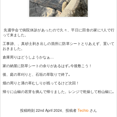
先週学会で病院休診があったので久々、平日に田舎の家に1人で行
って来ました。
工事跡、、真砂土剥き出しの箇所に防草シートとりあえず、置いて
おきました。
倉庫周りはどうしようかなぁ…
家の納屋に防草シートの余りがあるはず｡今後敷こう！
後、庭の草刈りと、石垣の草取りで終了｡
畑の周りと溝の草むしりが残ってるけど次回！
帰りに山椒の若芽を摘んで帰りました。レンジで乾燥して粉山椒に｡
投稿時刻
22nd April 2024
、投稿者
Techio
さん