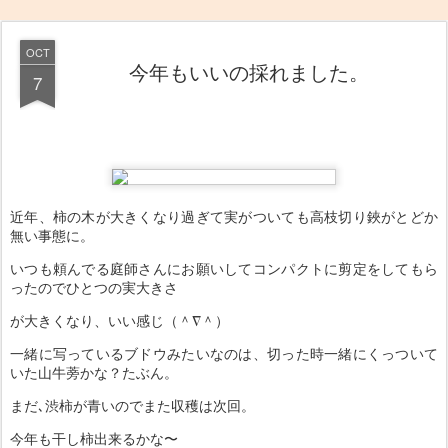
OCT
今年もいいの採れました。
7
近年、柿の木が大きくなり過ぎて実がついても高枝切り鋏がとどか
無い事態に。
いつも頼んでる庭師さんにお願いしてコンパクトに剪定をしてもら
ったのでひとつの実大きさ
が大きくなり、いい感じ（＾∇＾）
一緒に写っているブドウみたいなのは、切った時一緒にくっついて
いた山牛蒡かな？たぶん。
まだ､渋柿が青いのでまた収穫は次回。
今年も干し柿出来るかな〜