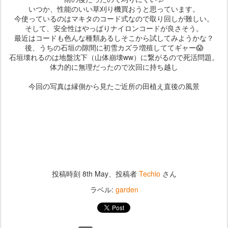
いつか、性能のいい草刈り機買おうと思っています。
今使っているのはマキタのコード式なので取り回しが難しい。
そして、安全性はやっぱりナイロンコードが良さそう。
最近はコードも色んな種類あるしそこから試してみようかな？
後、うちの石垣の隙間に初雪カズラ増殖しててギャー😱
石垣壊れるのは地盤沈下（山体崩壊ww）に繋がるので死活問題。
体力的に無理だったので次回に持ち越し
今回の写真は縁側から見たご近所の田植え直後の風景
投稿時刻
8th May
、投稿者
Techio
さん
ラベル:
garden